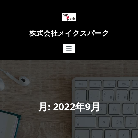
コ
ン
テ
ン
ツ
株式会社メイクスパーク
へ
ス
キ
ッ
プ
月:
2022年9月