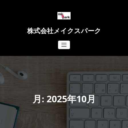
コ
ン
テ
ン
ツ
株式会社メイクスパーク
へ
ス
キ
ッ
プ
月:
2025年10月