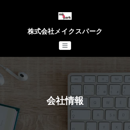
コ
ン
テ
ン
ツ
株式会社メイクスパーク
へ
ス
キ
ッ
プ
会社情報